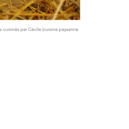
s cuisinés par Cécile (cuisine paysanne
uyrajoux
Coordonnées
Ven
Vente au
Puyrajoux, Venansault 85190
ichage de
Mardi et
Sur la route reliant Venansault
ement à
Samedi 
à Beaulieu sous la Roche
​Sur les 
Venansau