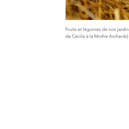
Fruits et légumes de nos jardin
de Cécile à la Mothe Archards)
Les Jardins du P
Les Jardins du Puyrajoux : Mara
légumes de saison et sans trait
Venansault (85)